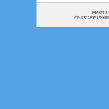
經紀業證號/公
洋銘全方位房仲 | 專業團隊