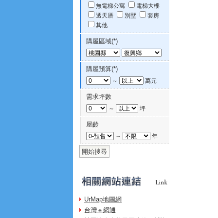
無電梯公寓
電梯大樓
透天厝
別墅
套房
其他
購屋區域(*)
購屋預算(*)
～
萬元
需求坪數
～
坪
屋齡
～
年
UrMap地圖網
台灣ｅ網通