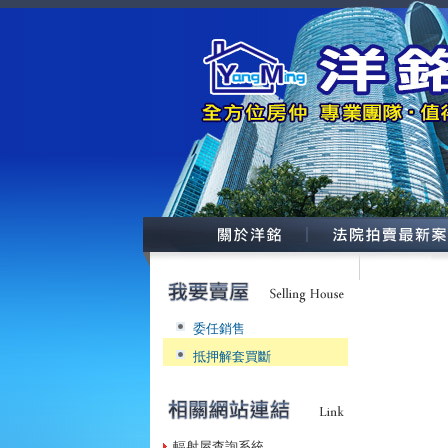
委任銷售
抵押解套買斷
輻射屋查詢系統