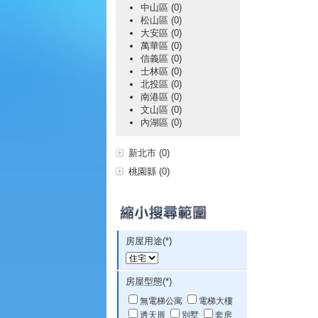
中山區 (0)
松山區 (0)
大安區 (0)
萬華區 (0)
信義區 (0)
士林區 (0)
北投區 (0)
南港區 (0)
文山區 (0)
內湖區 (0)
新北市 (0)
桃園縣 (0)
房屋用途(*)
房屋型態(*)
無電梯公寓
電梯大樓
透天厝
別墅
套房