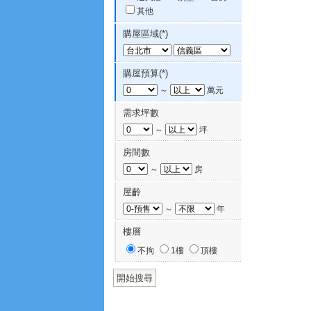
其他
購屋區域(*)
購屋預算(*)
～
萬元
需求坪數
～
坪
房間數
～
房
屋齡
～
年
樓層
不拘
1樓
頂樓