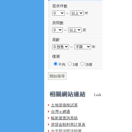
需求坪數
～
坪
房間數
～
房
屋齡
～
年
樓層
不拘
1樓
頂樓
土地資值稅試算
台灣ｅ網通
輻射屋查詢系統
房貸金額利率計算表
台北司法院法拍屋