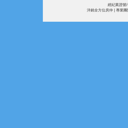
經紀業證號/公
洋銘全方位房仲 | 專業團隊