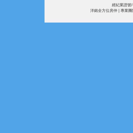
經紀業證號/公
洋銘全方位房仲 | 專業團隊