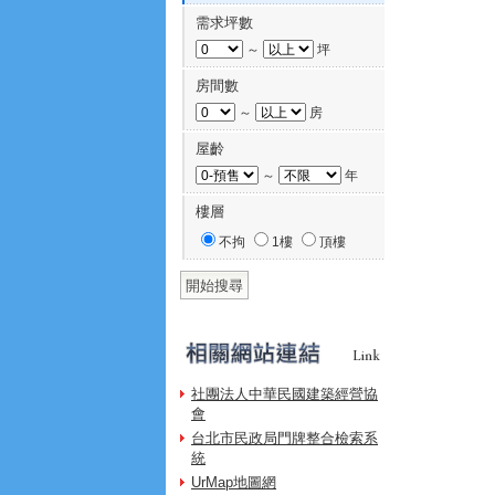
需求坪數
～
坪
房間數
～
房
屋齡
～
年
樓層
不拘
1樓
頂樓
社團法人中華民國建築經營協
會
台北市民政局門牌整合檢索系
統
UrMap地圖網